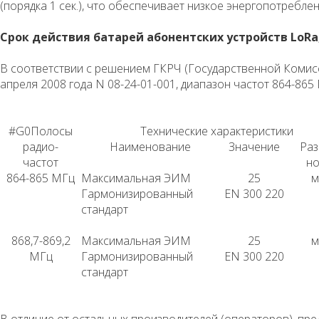
(порядка 1 сек.), что обеспечивает низкое энергопотреблен
Срок действия батарей абонентских устройств LoRa
В соответствии с решением ГКРЧ (Государственной Комис
апреля 2008 года N 08-24-01-001, диапазон частот 864-86
#G0Полосы
Технические характеристики
радио-
Наименование
Значение
Раз
частот
но
864-865 МГц
Максимальная ЭИМ
25
м
Гармонизированный
EN 300 220
стандарт
868,7-869,2
Максимальная ЭИМ
25
м
МГц
Гармонизированный
EN 300 220
стандарт