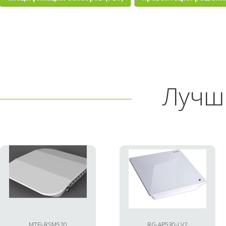
Лучш
MTFi-RSM520
RG-AP530-I V2