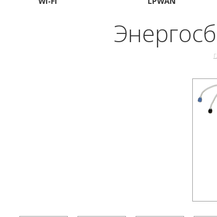
Wi-Fi
LPWAN
Энергосб
Г