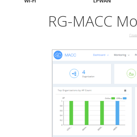
Wi-Fi
LPWAN
RG-MACC Mob
Глав