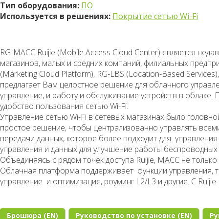
Тип оборудования:
ПО
Используется в решениях:
Покрытие сетью Wi-Fi
RG-MACC Ruijie (Mobile Access Cloud Center) является не
магазинов, малых и средних компаний, филиальных предпр
(
Marketing
Cloud Platform), RG-LBS (
Location-Based Services
)
предлагает Вам целостное решение для облачного
управл
управление, и работу и обслуживание устройств в облаке
удобство пользования сетью Wi-Fi.
Управление сетью Wi-Fi в сетевых магазинах было головн
простое решение, чтобы централизованно управлять всеми 
передачи данных, которое более подходит для управления
управления и данных для улучшение работы беспроводных 
Объединяясь с рядом точек доступа Ruijie, MACC не только 
Облачная платформа поддерживает функции управления, т
управление и оптимизация, роуминг L2/L3 и другие. С Ruiji
Брошюра (EN)
Руководство по установке (EN)
Ру