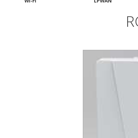
Wi-Fi
LPWAN
R