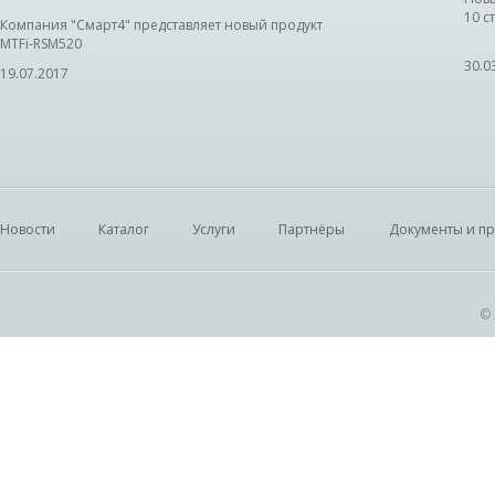
10 с
Компания "Смарт4" представляет новый продукт
MTFi-RSM520
30.0
19.07.2017
Новости
Каталог
Услуги
Партнёры
Документы и п
© 