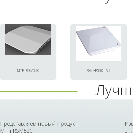
MTFi-RSM520
RG-AP530-I V2
Лучш
Представляем новый продукт
Из
MTFi-RSM520
Новы