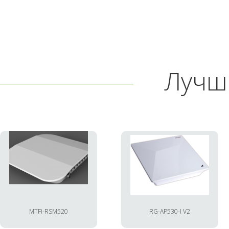
Лучш
MTFi-RSM520
RG-AP530-I V2