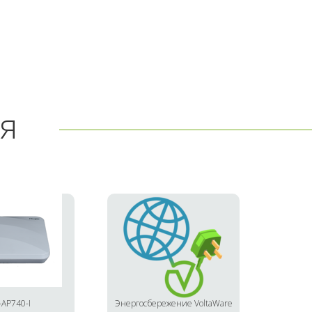
я
AP740-I
Энергосбережение VoltaWare