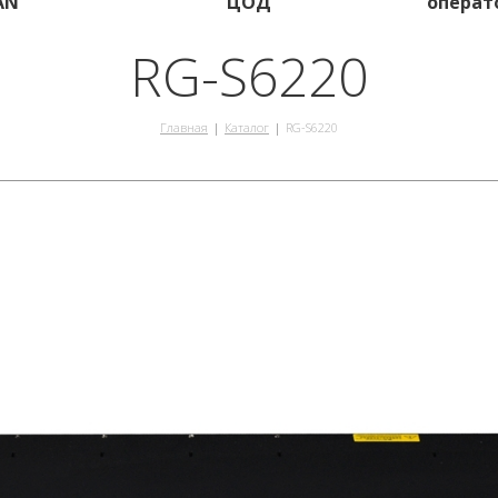
AN
ЦОД
операт
RG-S6220
Главная
Каталог
RG-S6220