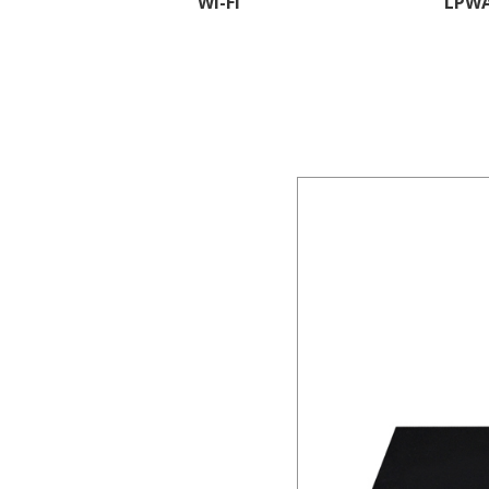
Wi-Fi
LPW