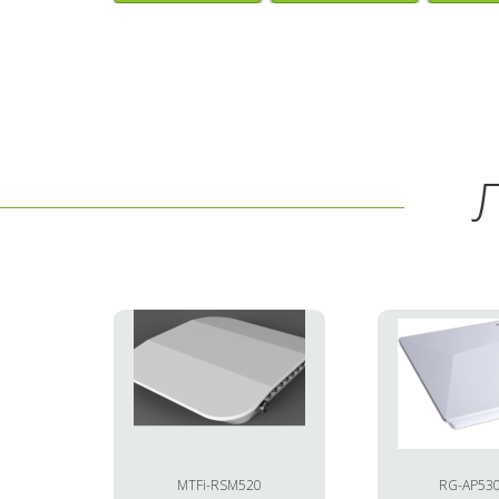
MTFi-RSM520
RG-AP530